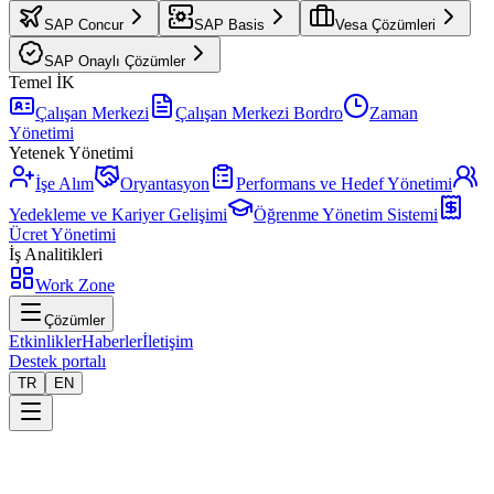
SAP Concur
SAP Basis
Vesa Çözümleri
SAP Onaylı Çözümler
Temel İK
Çalışan Merkezi
Çalışan Merkezi Bordro
Zaman
Yönetimi
Yetenek Yönetimi
İşe Alım
Oryantasyon
Performans ve Hedef Yönetimi
Yedekleme ve Kariyer Gelişimi
Öğrenme Yönetim Sistemi
Ücret Yönetimi
İş Analitikleri
Work Zone
Çözümler
Etkinlikler
Haberler
İletişim
Destek portalı
TR
EN