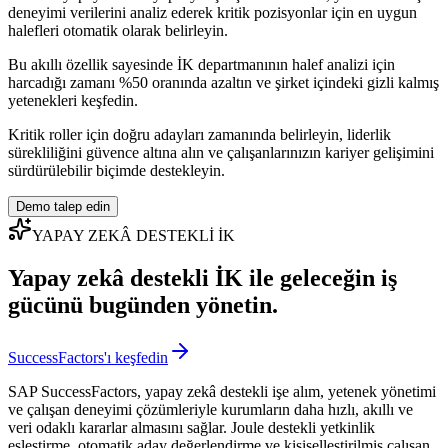
deneyimi verilerini analiz ederek kritik pozisyonlar için en uygun
halefleri otomatik olarak belirleyin.
Bu akıllı özellik sayesinde İK departmanının halef analizi için
harcadığı zamanı %50 oranında azaltın ve şirket içindeki gizli kalmış
yetenekleri keşfedin.
Kritik roller için doğru adayları zamanında belirleyin, liderlik
sürekliliğini güvence altına alın ve çalışanlarınızın kariyer gelişimini
sürdürülebilir biçimde destekleyin.
Demo talep edin
YAPAY ZEKÂ DESTEKLİ İK
Yapay zekâ destekli İK ile geleceğin iş
gücünü bugünden yönetin.
SuccessFactors'ı keşfedin
SAP SuccessFactors, yapay zekâ destekli işe alım, yetenek yönetimi
ve çalışan deneyimi çözümleriyle kurumların daha hızlı, akıllı ve
veri odaklı kararlar almasını sağlar. Joule destekli yetkinlik
eşleştirme, otomatik aday değerlendirme ve kişiselleştirilmiş çalışan