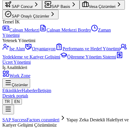
SAP Concur
SAP Basis
Vesa Çözümleri
SAP Onaylı Çözümler
Temel İK
Çalışan Merkezi
Çalışan Merkezi Bordro
Zaman
Yönetimi
Yetenek Yönetimi
İşe Alım
Oryantasyon
Performans ve Hedef Yönetimi
Yedekleme ve Kariyer Gelişimi
Öğrenme Yönetim Sistemi
Ücret Yönetimi
İş Analitikleri
Work Zone
Çözümler
Etkinlikler
Haberler
İletişim
Destek portalı
TR
EN
SAP SuccessFactors cozumleri
Yapay Zeka Destekli Halefiyet ve
Kariyer Gelişimi Çözümünüz