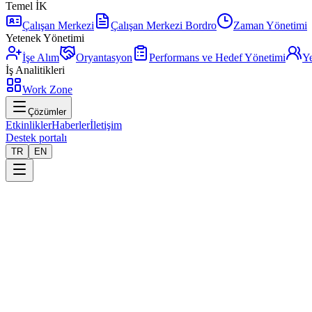
Temel İK
Çalışan Merkezi
Çalışan Merkezi Bordro
Zaman Yönetimi
Yetenek Yönetimi
İşe Alım
Oryantasyon
Performans ve Hedef Yönetimi
Ye
İş Analitikleri
Work Zone
Çözümler
Etkinlikler
Haberler
İletişim
Destek portalı
TR
EN