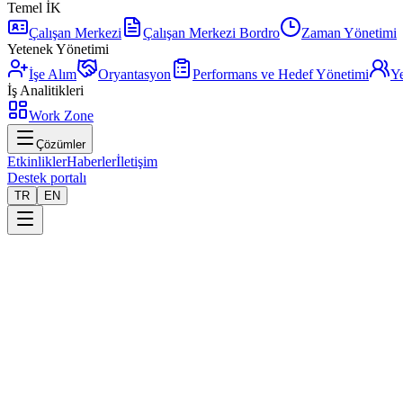
Temel İK
Çalışan Merkezi
Çalışan Merkezi Bordro
Zaman Yönetimi
Yetenek Yönetimi
İşe Alım
Oryantasyon
Performans ve Hedef Yönetimi
Ye
İş Analitikleri
Work Zone
Çözümler
Etkinlikler
Haberler
İletişim
Destek portalı
TR
EN