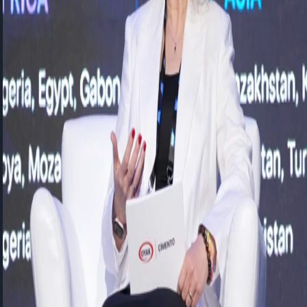
Teknolojinin Dönüşümü
SAP Connect Day
Yapay zekâ çağında kurumların başarısını belirleyecek olan
yalnızca teknoloji yatırımları değil, insanı ve teknolojiyi aynı
vizyon etrafında buluşturabilme yeteneği olacak!
SAPConnect
'de gerçekleştirdiğimiz oturumda, yapay zekâ çağında
insan ve karar süreçlerinin dönüşümünü; İnsan Kaynakları
perspektifinden OYAK Çimento Ülke Direktörü
Eda Güzeldemir
Demiray,
Teknoloji ve CIO perspektifinden ise FLO Group
Teknoloji Kurumsal Çözümler IT Direktörü
Tolga
KAMEROGLU
'nun değerli görüşleriyle ele alma fırsatı bulduk.
Oturumun moderasyonunu ise Satış Direktörümüz
Elif Demir
gerçekleştirdi.
OYAK Çimento Ülke Direktörü
Eda Güzeldemir Demiray
, çok
uluslu ve çok lokasyonlu organizasyonlarda çalışan deneyiminin
uçtan uca yönetilmesinin önemine dikkat çekti. İşe alımdan
performans yönetimine, öğrenmeden kariyer gelişimine kadar tüm
süreçlerin merkezi bir platform üzerinde yönetilmesi; mobil deneyim
ve yapay zekâ destekli kabiliyetlerle çalışanların ihtiyaçlarına daha