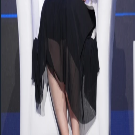
hızlı ve daha kişisel yanıt verilmesini sağlayan yeni nesil İK
yaklaşımını vurguladı.
Ayrıca bulut tabanlı standart çözümlerin yanında SAP BTP'nin
sunduğu esneklik sayesinde OYAK Çimento'da hayata geçirilen
kariyer yolu projesine değinerek; çalışanların kariyer gelişimlerini
dijital olarak planlayabilecekleri, fırsatları görebilecekleri ve gelecek
rollerine hazırlanabilecekleri sürdürülebilir bir dijital altyapının
oluşturulduğunu paylaştı. Bu yaklaşımın, standart ürünlerin gücü ile
kuruma özgü ihtiyaçların dengeli biçimde buluşturulmasına önemli
bir örnek olduğunu ifade etti.
FLO Group Kurumsal Çözümler IT Direktörü
Tolga
KAMEROGLU
ise CIO perspektifinden bulut dönüşümünün artık
bir teknoloji projesi değil, geleceğin yapay zekâ omurgasını kurma
yolculuğu olduğunu ifade etti. FLO Group 'un "Cloud & AI
Transformation Year" kapsamında gerçekleştirdiği dönüşüm
projelerinden örnekler paylaşırken, yapay zekânın yakıtının veri,
verinin omurgasının ise bulut olduğunu vurguladı.
Kurumların yalnızca mevcut operasyonlarını hızlandırmak için değil,
gelecekte yapay zekâdan değer üretebilmek için de bulut tabanlı,
entegre ve ölçeklenebilir platformlara yatırım yapması gerektiğinin
altını çizdi. SuccessFactors dönüşümünün FLO Group için yalnızca
bir İK sistemi modernizasyonu değil, 15.000 çalışana sunulan
deneyimi yeniden tasarlayan stratejik bir dönüşüm olduğunu ifade