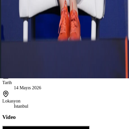
etti. Tek bir İK omurgası üzerinde birleşen çalışan verileri sayesinde
veri bütünlüğü, mevzuat uyumu ve operasyonel çeviklik
kazanılırken; İK ekiplerinin operasyonel iş yükünden çıkarak veriyle
yön veren stratejik ekipler haline geldiğini vurguladı.
Oturumun ortak mesajı oldukça netti: Yapay zekâ çağında
sürdürülebilir rekabet avantajı; insanı, veriyi ve teknolojiyi tek bir
stratejik çerçevede buluşturabilen kurumların elinde olacak!
Tarih ve konum
Kayıt yalnızca etkinlik gününden önceki günlere açıktır; etkinlik
günü ve sonrasında kayıt alınmaz.
Tarih
14 Mayıs 2026
Lokasyon
İstanbul
Video