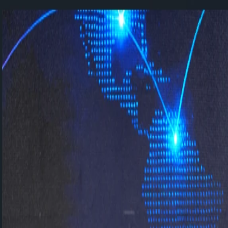
Bize Ulaşın: +90 216 434 83 72
Yeni:
Happy Place to Work C-Suite Etkinliği
Tüm etkinlikler →
Anasayfa
Hakkımızda
Çözümler
SAP SuccessFactors
SAP Fiori