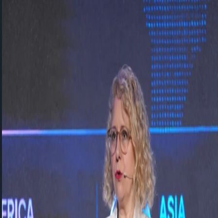
SAP Concur
SAP Basis
Vesa Çözümleri
SAP Onaylı Çözümler
Temel İK
Çalışan Merkezi
Çalışan Merkezi Bordro
Zaman
Yönetimi
Yetenek Yönetimi
İşe Alım
Oryantasyon
Performans ve Hedef Yönetimi
Yedekleme ve Kariyer Gelişimi
Öğrenme Yönetim Sistemi
Ücret Yönetimi
İş Analitikleri
Work Zone
Çözümler
Etkinlikler
Haberler
İletişim
Destek portalı
TR
EN
←
Tüm etkinlikler
Yapay Zekâ Çağında İnsan, Veri ve