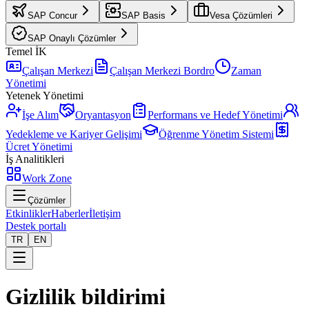
SAP Concur
SAP Basis
Vesa Çözümleri
SAP Onaylı Çözümler
Temel İK
Çalışan Merkezi
Çalışan Merkezi Bordro
Zaman
Yönetimi
Yetenek Yönetimi
İşe Alım
Oryantasyon
Performans ve Hedef Yönetimi
Yedekleme ve Kariyer Gelişimi
Öğrenme Yönetim Sistemi
Ücret Yönetimi
İş Analitikleri
Work Zone
Çözümler
Etkinlikler
Haberler
İletişim
Destek portalı
TR
EN
Gizlilik bildirimi