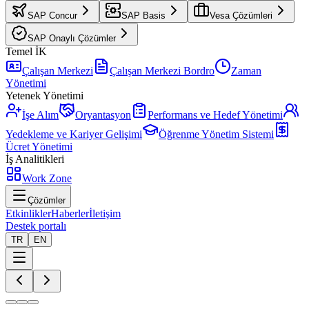
SAP Concur
SAP Basis
Vesa Çözümleri
SAP Onaylı Çözümler
Temel İK
Çalışan Merkezi
Çalışan Merkezi Bordro
Zaman
Yönetimi
Yetenek Yönetimi
İşe Alım
Oryantasyon
Performans ve Hedef Yönetimi
Yedekleme ve Kariyer Gelişimi
Öğrenme Yönetim Sistemi
Ücret Yönetimi
İş Analitikleri
Work Zone
Çözümler
Etkinlikler
Haberler
İletişim
Destek portalı
TR
EN