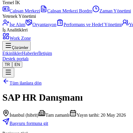
Temel İK
Çalışan Merkezi
Çalışan Merkezi Bordro
Zaman Yönetimi
Yetenek Yönetimi
İşe Alım
Oryantasyon
Performans ve Hedef Yönetimi
Ye
İş Analitikleri
Work Zone
Çözümler
Etkinlikler
Haberler
İletişim
Destek portalı
TR
EN
Tüm ilanlara dön
SAP HR Danışmanı
İstanbul (hibrit)
Tam zamanlı
Yayın tarihi
:
20 May 2026
Başvuru formuna git