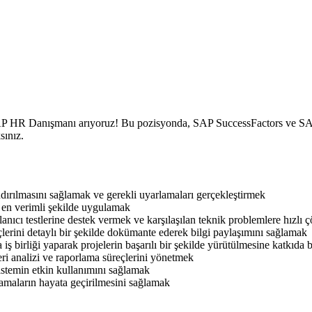
P HR Danışmanı arıyoruz! Bu pozisyonda, SAP SuccessFactors ve SAP
sınız.
dırılmasını sağlamak ve gerekli uyarlamaları gerçekleştirmek
 en verimli şekilde uygulamak
anıcı testlerine destek vermek ve karşılaşılan teknik problemlere hızlı
çlerini detaylı bir şekilde dokümante ederek bilgi paylaşımını sağlamak
la iş birliği yaparak projelerin başarılı bir şekilde yürütülmesine katkıd
eri analizi ve raporlama süreçlerini yönetmek
istemin etkin kullanımını sağlamak
amaların hayata geçirilmesini sağlamak