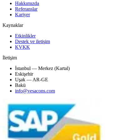
Hakkımızda
Referanslar
Kariyer
Kaynaklar
Etkinlikler
Destek ve iletişim
KVKK
İletişim
İstanbul — Merkez (Kartal)
Eskişehir
Uşak — AR-GE
Bakü
info@vesacons.com