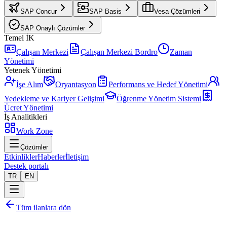
SAP Concur
SAP Basis
Vesa Çözümleri
SAP Onaylı Çözümler
Temel İK
Çalışan Merkezi
Çalışan Merkezi Bordro
Zaman
Yönetimi
Yetenek Yönetimi
İşe Alım
Oryantasyon
Performans ve Hedef Yönetimi
Yedekleme ve Kariyer Gelişimi
Öğrenme Yönetim Sistemi
Ücret Yönetimi
İş Analitikleri
Work Zone
Çözümler
Etkinlikler
Haberler
İletişim
Destek portalı
TR
EN
Tüm ilanlara dön