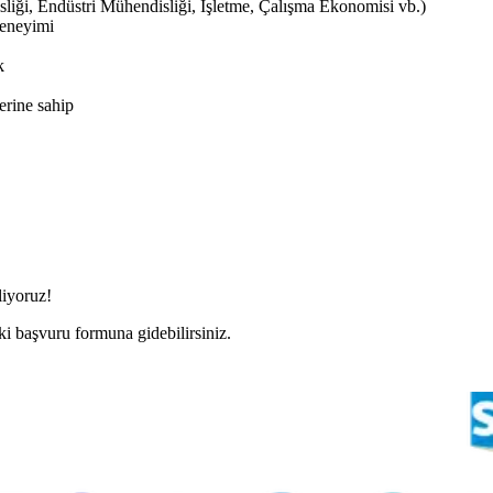
sliği, Endüstri Mühendisliği, İşletme, Çalışma Ekonomisi vb.)
deneyimi
k
erine sahip
liyoruz!
i başvuru formuna gidebilirsiniz.