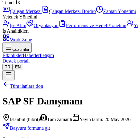
Temel İK
Çalışan Merkezi
Çalışan Merkezi Bordro
Zaman Yönetimi
Yetenek Yönetimi
İşe Alım
Oryantasyon
Performans ve Hedef Yönetimi
Ye
İş Analitikleri
Work Zone
Çözümler
Etkinlikler
Haberler
İletişim
Destek portalı
TR
EN
Tüm ilanlara dön
SAP SF Danışmanı
İstanbul (hibrit)
Tam zamanlı
Yayın tarihi
:
20 May 2026
Başvuru formuna git