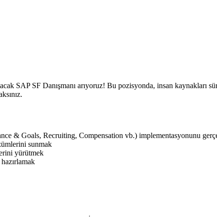
cak SAP SF Danışmanı arıyoruz! Bu pozisyonda, insan kaynakları süreç
aksınız.
ance & Goals, Recruiting, Compensation vb.) implementasyonunu gerç
özümlerini sunmak
lerini yürütmek
 hazırlamak