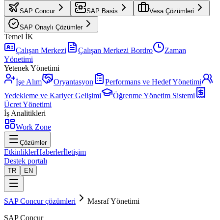
SAP Concur
SAP Basis
Vesa Çözümleri
SAP Onaylı Çözümler
Temel İK
Çalışan Merkezi
Çalışan Merkezi Bordro
Zaman
Yönetimi
Yetenek Yönetimi
İşe Alım
Oryantasyon
Performans ve Hedef Yönetimi
Yedekleme ve Kariyer Gelişimi
Öğrenme Yönetim Sistemi
Ücret Yönetimi
İş Analitikleri
Work Zone
Çözümler
Etkinlikler
Haberler
İletişim
Destek portalı
TR
EN
SAP Concur çözümleri
Masraf Yönetimi
SAP Concur