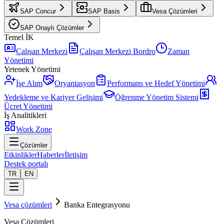
SAP Concur
SAP Basis
Vesa Çözümleri
SAP Onaylı Çözümler
Temel İK
Çalışan Merkezi
Çalışan Merkezi Bordro
Zaman
Yönetimi
Yetenek Yönetimi
İşe Alım
Oryantasyon
Performans ve Hedef Yönetimi
Yedekleme ve Kariyer Gelişimi
Öğrenme Yönetim Sistemi
Ücret Yönetimi
İş Analitikleri
Work Zone
Çözümler
Etkinlikler
Haberler
İletişim
Destek portalı
TR
EN
Vesa çözümleri
Banka Entegrasyonu
Vesa Çözümleri