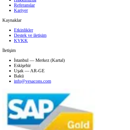
Referanslar
Kariyer
Kaynaklar
Etkinlikler
Destek ve iletişim
KVKK
İletişim
İstanbul — Merkez (Kartal)
Eskişehir
Uşak — AR-GE
Bakü
info@vesacons.com