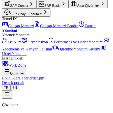
SAP Concur
SAP Basis
Vesa Çözümleri
SAP Onaylı Çözümler
Temel İK
Çalışan Merkezi
Çalışan Merkezi Bordro
Zaman
Yönetimi
Yetenek Yönetimi
İşe Alım
Oryantasyon
Performans ve Hedef Yönetimi
Yedekleme ve Kariyer Gelişimi
Öğrenme Yönetim Sistemi
Ücret Yönetimi
İş Analitikleri
Work Zone
Çözümler
Etkinlikler
Haberler
İletişim
Destek portalı
TR
EN
Çözümler